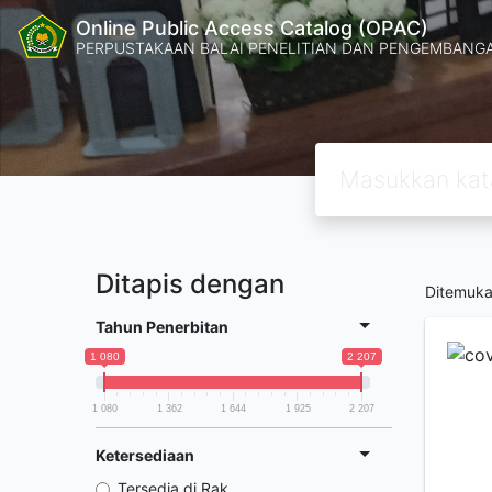
Online Public Access Catalog (OPAC)
PERPUSTAKAAN BALAI PENELITIAN DAN PENGEMBANG
Ditapis dengan
Ditemuk
Tahun Penerbitan
1 080
2 207
1 080
1 362
1 644
1 925
2 207
Ketersediaan
Tersedia di Rak