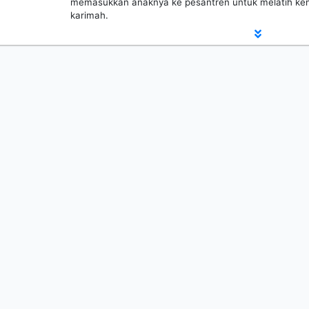
memasukkan anaknya ke pesantren untuk melatih kem
karimah.