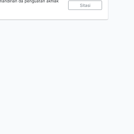
andirian da penguatan akhlak
Sitasi