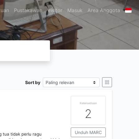
tuan
Pustakawan
Visitor
Masuk
Area Anggota
Sort by
Ketersediaan
2
Unduh MARC
 tua tidak perlu ragu