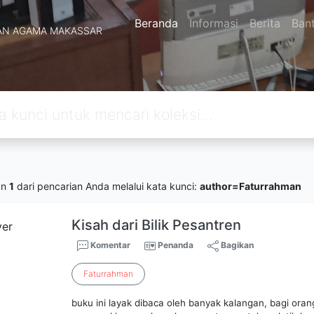
Beranda
Informasi
Berita
Ban
AN AGAMA MAKASSAR
an
1
dari pencarian Anda melalui kata kunci:
author=Faturrahman
Kisah dari Bilik Pesantren
Komentar
Penanda
Bagikan
Faturrahman
buku ini layak dibaca oleh banyak kalangan, bagi orang