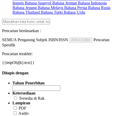
Inggris
Bahasa Spanyol
Bahasa Jerman
Bahasa Indonesia
Bahasa Jepang
Bahasa Melayu
Bahasa Persia
Bahasa Rusia
Bahasa Thailand
Bahasa Turki
Bahasa Urdu
Pencarian berdasarkan :
SEMUA
Pengarang
Subjek
ISBN/ISSN
Pencarian
ATAU COBA
Spesifik
Pencarian terakhir:
{{tmpObj[k].text}}
Ditapis dengan
Tahun Penerbitan
Ketersediaan
Tersedia di Rak
Lampiran
PDF
Audio