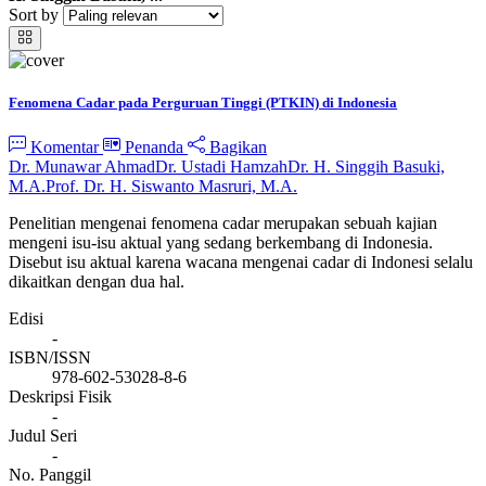
Sort by
Fenomena Cadar pada Perguruan Tinggi (PTKIN) di Indonesia
Komentar
Penanda
Bagikan
Dr. Munawar Ahmad
Dr. Ustadi Hamzah
Dr. H. Singgih Basuki,
M.A.
Prof. Dr. H. Siswanto Masruri, M.A.
Penelitian mengenai fenomena cadar merupakan sebuah kajian
mengeni isu-isu aktual yang sedang berkembang di Indonesia.
Disebut isu aktual karena wacana mengenai cadar di Indonesi selalu
dikaitkan dengan dua hal.
Edisi
-
ISBN/ISSN
978-602-53028-8-6
Deskripsi Fisik
-
Judul Seri
-
No. Panggil