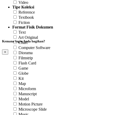
Video
Tipe Koleksi
Reference
Textbook
Fiction
Format Fisik Dokumen
Text
Art Original
Kemana ingin Anda bagikan?
Chart
Computer Software
×
Diorama
Filmstrip
Flash Card
Game
Globe
Kit
Map
Microform
Manuscript
Model
Motion Picture
Microscope Slide
Music