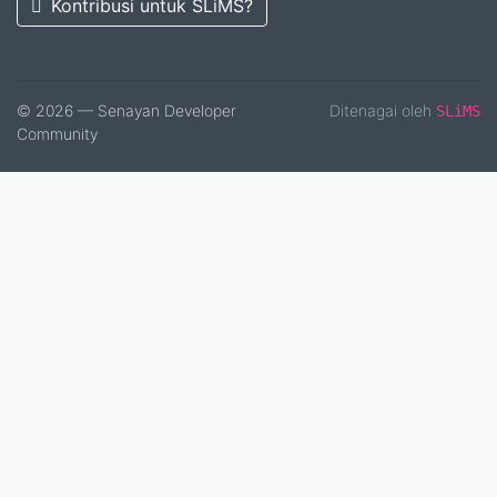
Kontribusi untuk SLiMS?
© 2026 — Senayan Developer
Ditenagai oleh
SLiMS
Community