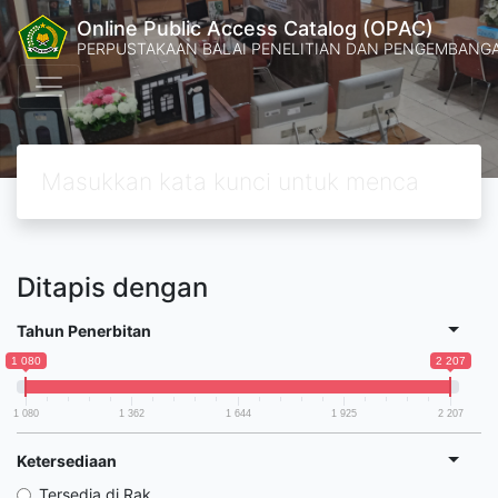
Online Public Access Catalog (OPAC)
PERPUSTAKAAN BALAI PENELITIAN DAN PENGEMBANG
Ditapis dengan
Tahun Penerbitan
1 080
2 207
1 080
1 362
1 644
1 925
2 207
Ketersediaan
Tersedia di Rak