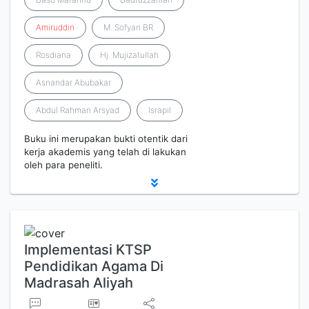
Amiruddin
M. Sofyan BR
Rosdiana
Hj. Mujizatullah
Asnandar Abubakar
Abdul Rahman Arsyad
Israpil
Buku ini merupakan bukti otentik dari
kerja akademis yang telah di lakukan
oleh para peneliti.
Implementasi KTSP
Pendidikan Agama Di
Madrasah Aliyah