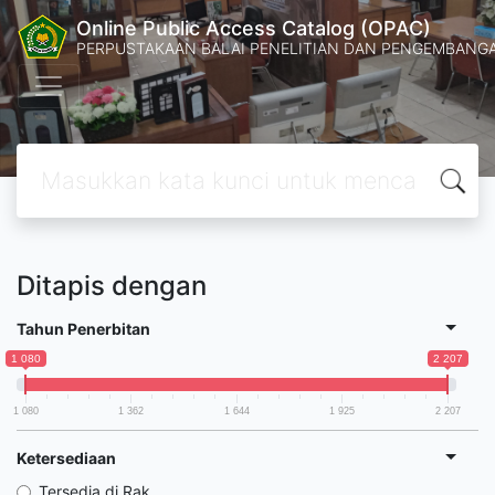
Online Public Access Catalog (OPAC)
PERPUSTAKAAN BALAI PENELITIAN DAN PENGEMBANG
Ditapis dengan
Tahun Penerbitan
1 080
2 207
1 080
1 362
1 644
1 925
2 207
Ketersediaan
Tersedia di Rak