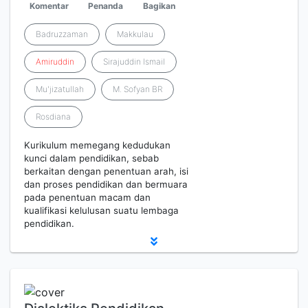
Komentar
Penanda
Bagikan
Badruzzaman
Makkulau
Amiruddin
Sirajuddin Ismail
Mu'jizatullah
M. Sofyan BR
Rosdiana
Kurikulum memegang kedudukan
kunci dalam pendidikan, sebab
berkaitan dengan penentuan arah, isi
dan proses pendidikan dan bermuara
pada penentuan macam dan
kualifikasi kelulusan suatu lembaga
pendidikan.