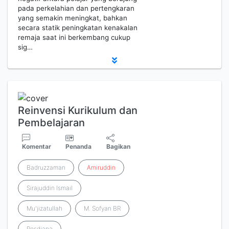
pada perkelahian dan pertengkaran
yang semakin meningkat, bahkan
secara statik peningkatan kenakalan
remaja saat ini berkembang cukup
sig…
Reinvensi Kurikulum dan
Pembelajaran
Komentar
Penanda
Bagikan
Badruzzaman
Amiruddin
Sirajuddin Ismail
Mu'jizatullah
M. Sofyan BR
Rosdiana