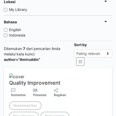
Lokasi
My Library
Bahasa
English
Indonesia
Sort by
Ditemukan
7
dari pencarian Anda
melalui kata kunci:
author="Amiruddin"
Quality Improvement
Komentar
Penanda
Bagikan
Muhammad Rais
Baso Marannu
Badruzzaman