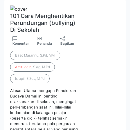
101 Cara Menghentikan
Perundungan (bullying)
Di Sekolah
Komentar
Penanda
Bagikan
Baso Marannu, S.Pd, MM.
Amiruddin
, S.Ag, M.Pd
Israpil, S.Sos, M.Pd
Alasan Utama mengapa Pendidikan
Budaya Damai ini penting
dilaksanakan di sekolah, mengingat
perkembangan saat ini, nilai-nilai
kedamaian di kalangan pelajar
(peserta didik) terlihat semakin
menurun, terutama pola pergaulan
negatif antara pelajar yang berujung