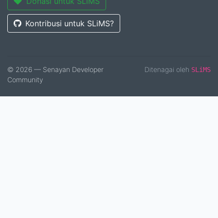
Donasi untuk SLiMS
Kontribusi untuk SLiMS?
© 2026 — Senayan Developer
Ditenagai oleh
SLiMS
Community