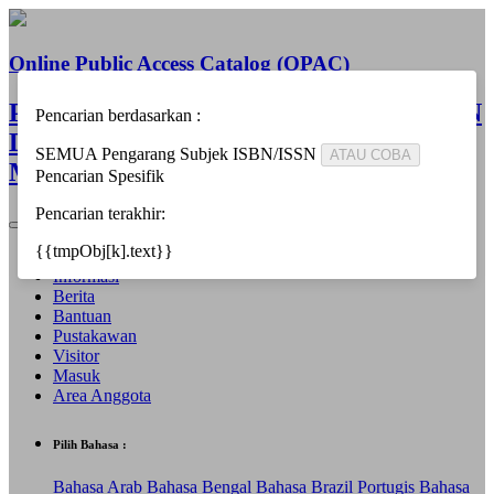
Online Public Access Catalog (OPAC)
PERPUSTAKAAN BALAI PENELITIAN
Pencarian berdasarkan :
DAN PENGEMBANGAN AGAMA
SEMUA
Pengarang
Subjek
ISBN/ISSN
ATAU COBA
MAKASSAR
Pencarian Spesifik
Pencarian terakhir:
{{tmpObj[k].text}}
Beranda
Informasi
Berita
Bantuan
Pustakawan
Visitor
Masuk
Area Anggota
Pilih Bahasa :
Bahasa Arab
Bahasa Bengal
Bahasa Brazil Portugis
Bahasa