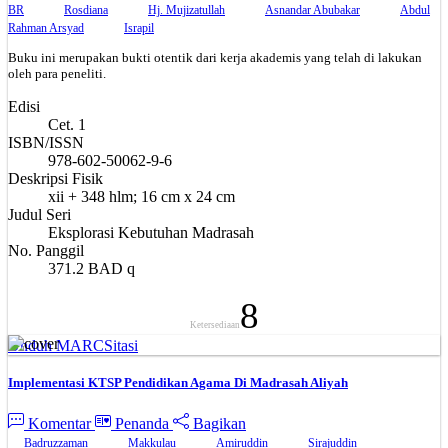
BR
Rosdiana
Hj. Mujizatullah
Asnandar Abubakar
Abdul
Rahman Arsyad
Israpil
Buku ini merupakan bukti otentik dari kerja akademis yang telah di lakukan
oleh para peneliti.
Edisi
Cet. 1
ISBN/ISSN
978-602-50062-9-6
Deskripsi Fisik
xii + 348 hlm; 16 cm x 24 cm
Judul Seri
Eksplorasi Kebutuhan Madrasah
No. Panggil
371.2 BAD q
8
Ketersediaan
Unduh MARC
Sitasi
Implementasi KTSP Pendidikan Agama Di Madrasah Aliyah
Komentar
Penanda
Bagikan
Badruzzaman
Makkulau
Amiruddin
Sirajuddin