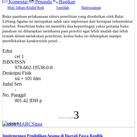
Komentar
Penanda
Bagikan
Muh. Idham Khalid Bodi
Saprillah
Badruzzaman
Buku panduan pelaksanaan teknis penelitian yang diterbitkan oleh Balai
Litbang Agama ini merupakan salah satu implentasi dasi kesiapan infrastruktur
tersebut. Penerbitan buku ini memiliki dua kepentingan yakni pertama buku
panduan ini diharapkan membantu para peneliti agar lebih mudah dan lebih
terarah dalam melakukan penelitian, kedua buku ini diharapkan mampu
merefleksikan karakteristik penel…
Edisi
cet 1
ISBN/ISSN
978-602-19538-0-8
Deskripsi Fisik
xii + 101 hlm
Judul Seri
-
No. Panggil
001.42 IDH p
3
Ketersediaan
Unduh MARC
Sitasi
Implementasi Pendidikan Agama di Daerah Pasca Konflik