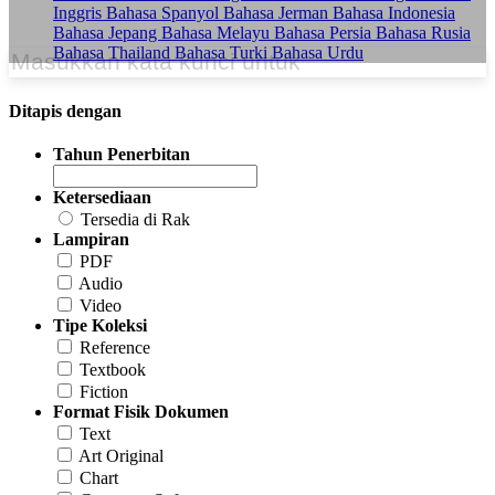
Inggris
Bahasa Spanyol
Bahasa Jerman
Bahasa Indonesia
Bahasa Jepang
Bahasa Melayu
Bahasa Persia
Bahasa Rusia
Bahasa Thailand
Bahasa Turki
Bahasa Urdu
Ditapis dengan
Tahun Penerbitan
Ketersediaan
Tersedia di Rak
Lampiran
PDF
Audio
Video
Tipe Koleksi
Reference
Textbook
Fiction
Format Fisik Dokumen
Text
Art Original
Chart