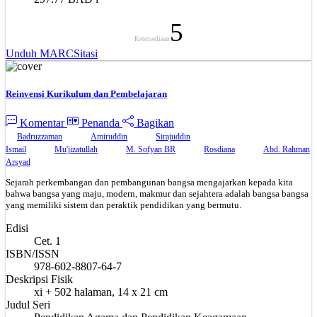
5
Ketersediaan
Unduh MARC
Sitasi
Reinvensi Kurikulum dan Pembelajaran
Komentar
Penanda
Bagikan
Badruzzaman
Amiruddin
Sirajuddin
Ismail
Mu'jizatullah
M. Sofyan BR
Rosdiana
Abd. Rahman
Arsyad
Sejarah perkembangan dan pembangunan bangsa mengajarkan kepada kita
bahwa bangsa yang maju, modern, makmur dan sejahtera adalah bangsa bangsa
yang memiliki sistem dan peraktik pendidikan yang bermutu.
Edisi
Cet. 1
ISBN/ISSN
978-602-8807-64-7
Deskripsi Fisik
xi + 502 halaman, 14 x 21 cm
Judul Seri