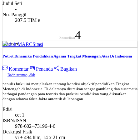
Judul Seri
-
No. Panggil
207.5 TIM e
4
Ketersediaan
Unduh MARC
Sitasi
Potret Dinamika Pendidikan Agama Tingkat Menengah Atas Di Indonesia
Komentar
Penanda
Bagikan
Badruzzaman, dkk
penulis buku ini menjelaskan tentang kondisi objektif pendidikan Tingkat
Menengah di Indonesia. Di dalamnya diuraikan sangat gamblang dan sistematis
berbagai pandangan para teoritis dan praktisi pendidikan yang dikuatkan
dengan adanya fakta-fakta autentik di lapangan.
Edisi
cet 1
ISBN/ISSN
978-602--73196-4-6
Deskripsi Fisik
vi + 494 hlm, 14 x 21 cm