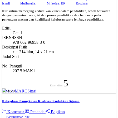
Ismail
Mu'jizatullah
M. Sofyan BR
Rosdiana
Kurikulum memegang kedudukan kunci dalam pendidikan, sebab berkaitan
dengan penentuan arah, isi dan proses pendidikan dan bermuara pada
penentuan macam dan kualifikasi kelulusan suatu lembaga pendidikan.
Edisi
Cet. 1
ISBN/ISSN
978-602-96958-3-0
Deskripsi Fisik
x + 214 hlm, 14 x 21 cm
Judul Seri
-
No. Panggil
207.5 MAK i
5
Ketersediaan
Unduh MARC
Sitasi
Kebijakan Peningkatan Kualitas Pendidikan Agama
Komentar
Penanda
Bagikan
Badruzzaman, dkk