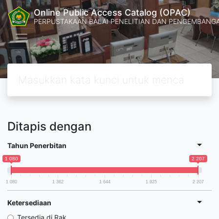
Online Public Access Catalog (OPAC)
PERPUSTAKAAN BALAI PENELITIAN DAN PENGEMBANG
Ditapis dengan
Tahun Penerbitan
1 080
2 207
1 080
1 362
1 644
1 925
2 207
Ketersediaan
Tersedia di Rak