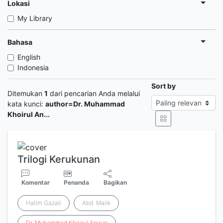
Lokasi
My Library
Bahasa
English
Indonesia
Sort by
Ditemukan
1
dari pencarian Anda melalui
kata kunci:
author=Dr. Muhammad
Khoirul An...
Trilogi Kerukunan
Komentar
Penanda
Bagikan
Hatim Gazali
Abd. Malik
Dr
.
Muhammad
Khoirul
Anwar